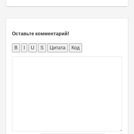
Оставьте комментарий!
B
I
U
S
Цитата
Код