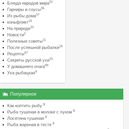
52
Блюда народов мира
36
Гарниры и соусы
37
Из рыбы дома
15
коньфликт
33
На природе
2
Новости
11
Полезные советы
18
После успешной рыбалки
67
Рецепты
23
Секреты русской ухи
89
У домашнего очага
4
Уха рыбацкая
Популярное
9
Как коптить рыбу
5
Рыба тушеная в молоке с луком
5
Лосятина тушеная
5
Рыба жареная в тесте