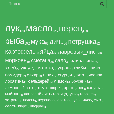
лук
масло
перец
133
125
118
рыба
мука
дичь
петрушка
102
66
66
62
картофель
яйца
лавровый_лист
58
49
46
морковь
сметана
сало
зайчатина
45
36
31
30
хлеб
уксус
молоко
укроп
грибы
вино
27
26
22
21
19
19
помидор
сахар
шпик
огурцы
жир
чеснок
19
18
17
17
16
16
лосятина
сельдерей
лимон
брусника
15
14
14
12
лимонный_сок
томат-пюре
хрен
рис
капуста
12
11
10
8
8
майонез
лавровый лист
горчица
утка
горошек
8
7
7
6
6
эстрагон
печень
перепела
свекла
гусь
мясо
сыр
6
6
5
5
5
5
5
салат
пюре
шафран
5
3
3