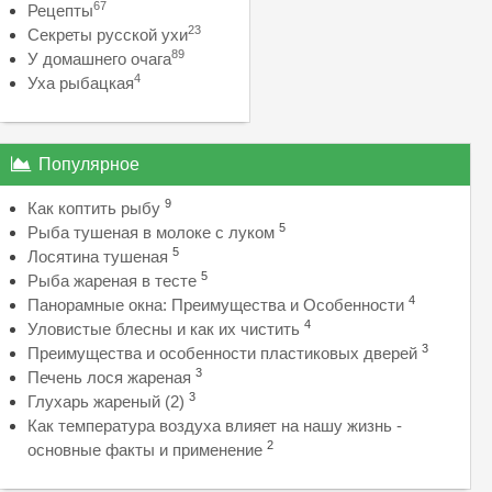
67
Рецепты
23
Секреты русской ухи
89
У домашнего очага
4
Уха рыбацкая
Популярное
9
Как коптить рыбу
5
Рыба тушеная в молоке с луком
5
Лосятина тушеная
5
Рыба жареная в тесте
4
Панорамные окна: Преимущества и Особенности
4
Уловистые блесны и как их чистить
3
Преимущества и особенности пластиковых дверей
3
Печень лося жареная
3
Глухарь жареный (2)
Как температура воздуха влияет на нашу жизнь -
2
основные факты и применение