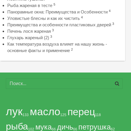
5
Рыба жареная в тесте
4
Панорамные окна: Преимущества и Особенности
4
Уловистые блесны и как их чистить
3
Преимущества и особенности пластиковых дверей
3
Печень лося жареная
3
Глухарь жареный (2)
Как температура воздуха влияет на нашу жизнь -
2
основные факты и применение
лук
масло
перец
133
125
118
рыба
мука
дичь
петрушка
102
66
66
62