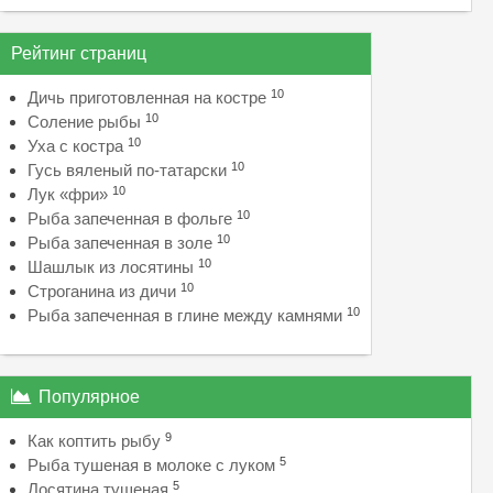
Рейтинг страниц
10
Дичь приготовленная на костре
10
Соление рыбы
10
Уха с костра
10
Гусь вяленый по-татарски
10
Лук «фри»
10
Рыба запеченная в фольге
10
Рыба запеченная в золе
10
Шашлык из лосятины
10
Строганина из дичи
10
Рыба запеченная в глине между камнями
Популярное
9
Как коптить рыбу
5
Рыба тушеная в молоке с луком
5
Лосятина тушеная