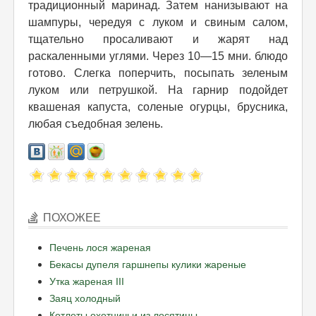
традиционный маринад. Затем нанизывают на
шампуры, чередуя с луком и свиным салом,
тщательно просаливают и жарят над
раскаленными углями. Через 10—15 мни. блюдо
готово. Слегка поперчить, посыпать зеленым
луком или петрушкой. На гарнир подойдет
квашеная капуста, соленые огурцы, брусника,
любая съедобная зелень.
ПОХОЖЕЕ
Печень лося жареная
Бекасы дупеля гаршнепы кулики жареные
Утка жареная III
Заяц холодный
Котлеты охотничьи из лосятины