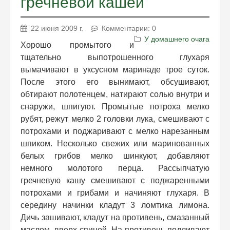
гречневой кашей
22 июня 2009 г.
Комментарии: 0
У домашнего очага
Хорошо промытого и
тщательно выпотрошенного глухаря
вымачивают в уксусном маринаде трое суток.
После этого его вынимают, обсушивают,
обтирают полотенцем, натирают солью внутри и
снаружи, шпигуют. Промытые потроха мелко
рубят, режут мелко 2 головки лука, смешивают с
потрохами и поджаривают с мелко нарезанным
шпиком. Несколько свежих или маринованных
белых грибов мелко шинкуют, добавляют
немного молотого перца. Рассыпчатую
гречневую кашу смешивают с поджаренными
потрохами и грибами и начиняют глухаря. В
середину начинки кладут 3 ломтика лимона.
Дичь зашивают, кладут на противень, смазанный
маслом, вверх спиной. На противень подливают