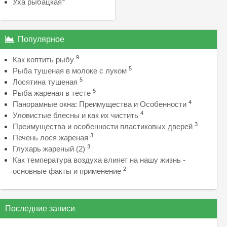
Уха рыбацкая
Популярное
9
Как коптить рыбу
5
Рыба тушеная в молоке с луком
5
Лосятина тушеная
5
Рыба жареная в тесте
4
Панорамные окна: Преимущества и Особенности
4
Уловистые блесны и как их чистить
3
Преимущества и особенности пластиковых дверей
3
Печень лося жареная
3
Глухарь жареный (2)
Как температура воздуха влияет на нашу жизнь -
2
основные факты и применение
Последние записи