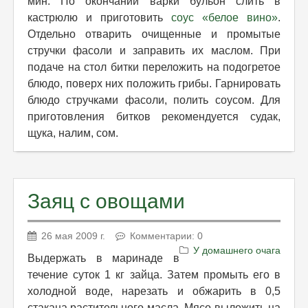
мин. По окончании варки бульон слить в
кастрюлю и приготовить
соус «белое вино»
.
Отдельно отварить очищенные и промытые
стручки фасоли и заправить их маслом. При
подаче на стол битки переложить на подогретое
блюдо, поверх них положить грибы. Гарнировать
блюдо стручками фасоли, полить соусом. Для
приготовления битков рекомендуется судак,
щука, налим, сом.
Заяц с овощами
26 мая 2009 г.
Комментарии: 0
У домашнего очага
Выдержать в маринаде в
течение суток 1 кг зайца. Затем промыть его в
холодной воде, нарезать и обжарить в 0,5
стакана растительного масла. Мясо выложить на