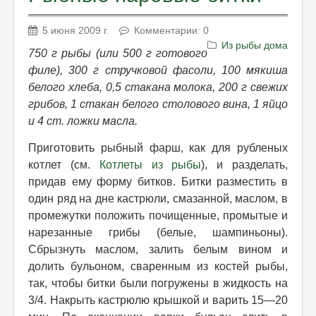
5 июня 2009 г.
Комментарии: 0
Из рыбы дома
750 г рыбы (или 500 г готового
филе), 300 г стручковой фасоли, 100 мякиша
белого хлеба, 0,5 стакана молока, 200 г свежих
грибов, 1 стакан белого столового вина, 1 яйцо
и 4 ст. ложки масла.
Приготовить рыбный фарш, как для рубленых
котлет (см.
Котлеты из рыбы
), и разделать,
придав ему форму битков. Битки разместить в
один ряд на дне кастрюли, смазанной, маслом, в
промежутки положить почищенные, промытые и
нарезанные грибы (белые, шампиньоны).
Сбрызнуть маслом, залить белым вином и
долить бульоном, сваренным из костей рыбы,
так, чтобы битки были погружены в жидкость на
3/4. Накрыть кaстрюлю крышкой и варить 15—20