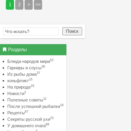
1
2
>
>>
Поиск
Разделы
52
Блюда народов мира
36
Гарниры и соусы
37
Из рыбы дома
15
коньфликт
33
На природе
2
Новости
11
Полезные советы
18
После успешной рыбалки
67
Рецепты
23
Секреты русской ухи
89
У домашнего очага
4