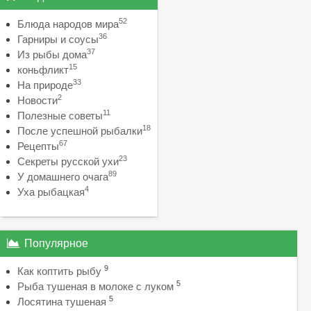
52
Блюда народов мира
36
Гарниры и соусы
37
Из рыбы дома
15
коньфликт
33
На природе
2
Новости
11
Полезные советы
18
После успешной рыбалки
67
Рецепты
23
Секреты русской ухи
89
У домашнего очага
4
Уха рыбацкая
Популярное
9
Как коптить рыбу
5
Рыба тушеная в молоке с луком
5
Лосятина тушеная