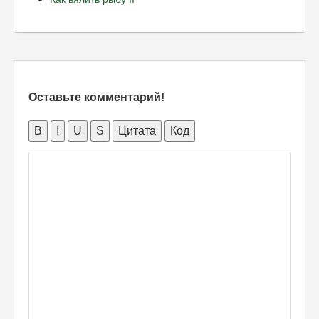
Оставьте комментарий!
B
I
U
S
Цитата
Код