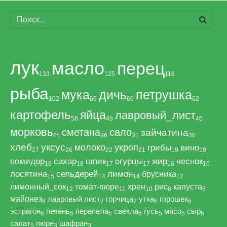
лук
масло
перец
133
125
118
рыба
мука
дичь
петрушка
102
66
66
62
картофель
яйца
лавровый_лист
58
49
46
морковь
сметана
сало
зайчатина
45
36
31
30
хлеб
уксус
молоко
укроп
грибы
вино
27
26
22
21
19
19
помидор
сахар
шпик
огурцы
жир
чеснок
19
18
17
17
16
16
лосятина
сельдерей
лимон
брусника
15
14
14
12
лимонный_сок
томат-пюре
хрен
рис
капуста
12
11
10
8
8
майонез
лавровый лист
горчица
утка
горошек
8
7
7
6
6
эстрагон
печень
перепела
свекла
гусь
мясо
сыр
6
6
5
5
5
5
5
салат
пюре
шафран
5
3
3