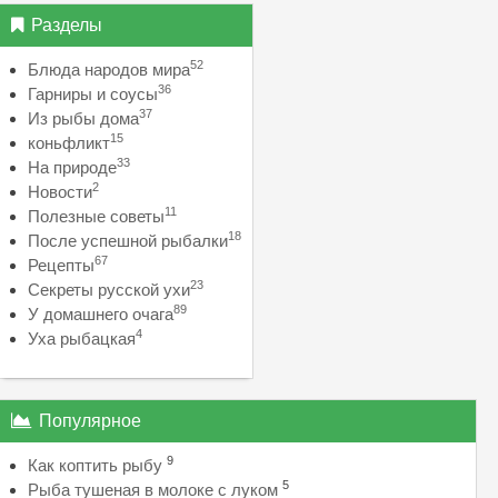
Разделы
52
Блюда народов мира
36
Гарниры и соусы
37
Из рыбы дома
15
коньфликт
33
На природе
2
Новости
11
Полезные советы
18
После успешной рыбалки
67
Рецепты
23
Секреты русской ухи
89
У домашнего очага
4
Уха рыбацкая
Популярное
9
Как коптить рыбу
5
Рыба тушеная в молоке с луком