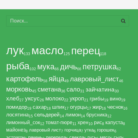
лук
масло
перец
133
125
118
рыба
мука
дичь
петрушка
102
66
66
62
картофель
яйца
лавровый_лист
58
49
46
морковь
сметана
сало
зайчатина
45
36
31
30
хлеб
уксус
молоко
укроп
грибы
вино
27
26
22
21
19
19
помидор
сахар
шпик
огурцы
жир
чеснок
19
18
17
17
16
16
лосятина
сельдерей
лимон
брусника
15
14
14
12
лимонный_сок
томат-пюре
хрен
рис
капуста
12
11
10
8
8
майонез
лавровый лист
горчица
утка
горошек
8
7
7
6
6
эстрагон
печень
перепела
свекла
гусь
мясо
сыр