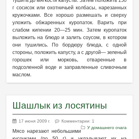
тушить до мягкости капусты. Затем положить 150
г сосисок или охотничьей колбасы, нарезанных
кружочками. Все хорошо размешать и сверху
уложить обжаренных куропаток. Варить при
слабом кипении 20—25 мин. Затем куропаток
выложить на блюдо и залить соусом, в котором
они тушились. По бордюру блюда, с одной
стороны, положить капусту, а с другой— зеленый
горошек или морковь, отваренные в
подсоленной воде и заправленные сливочным
маслом.
Шашлык из лосятины
17 июня 2009 г.
Комментарии: 1
У домашнего очага
Мясо нарезают небольшими
кусочками (по 50 г) и укладывают их на