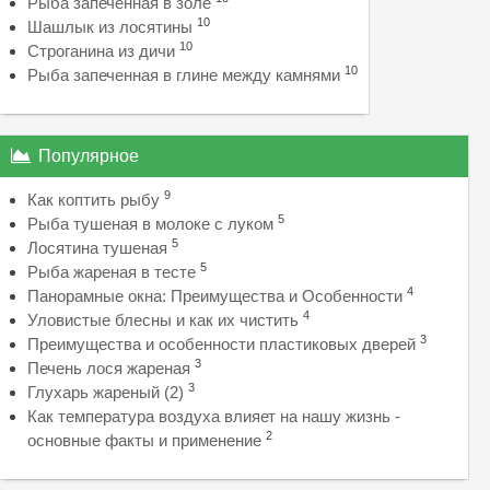
Рыба запеченная в золе
10
Шашлык из лосятины
10
Строганина из дичи
10
Рыба запеченная в глине между камнями
Популярное
9
Как коптить рыбу
5
Рыба тушеная в молоке с луком
5
Лосятина тушеная
5
Рыба жареная в тесте
4
Панорамные окна: Преимущества и Особенности
4
Уловистые блесны и как их чистить
3
Преимущества и особенности пластиковых дверей
3
Печень лося жареная
3
Глухарь жареный (2)
Как температура воздуха влияет на нашу жизнь -
2
основные факты и применение