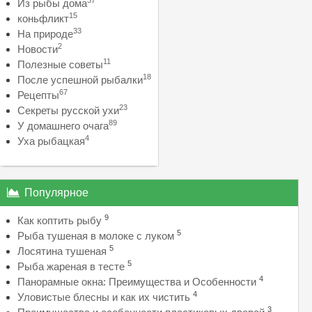
37
Из рыбы дома
15
коньфликт
33
На природе
2
Новости
11
Полезные советы
18
После успешной рыбалки
67
Рецепты
23
Секреты русской ухи
89
У домашнего очага
4
Уха рыбацкая
Популярное
9
Как коптить рыбу
5
Рыба тушеная в молоке с луком
5
Лосятина тушеная
5
Рыба жареная в тесте
4
Панорамные окна: Преимущества и Особенности
4
Уловистые блесны и как их чистить
3