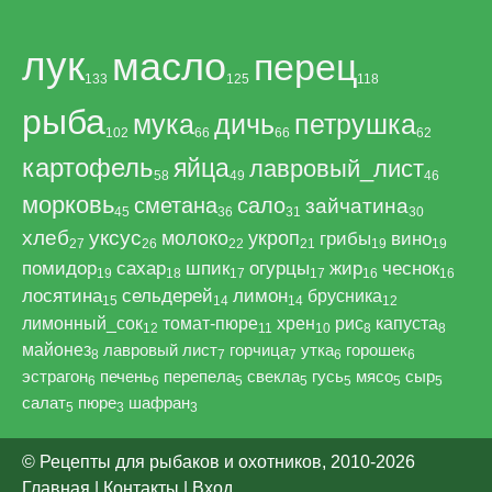
лук
масло
перец
133
125
118
рыба
мука
дичь
петрушка
102
66
66
62
картофель
яйца
лавровый_лист
58
49
46
морковь
сметана
сало
зайчатина
45
36
31
30
хлеб
уксус
молоко
укроп
грибы
вино
27
26
22
21
19
19
помидор
сахар
шпик
огурцы
жир
чеснок
19
18
17
17
16
16
лосятина
сельдерей
лимон
брусника
15
14
14
12
лимонный_сок
томат-пюре
хрен
рис
капуста
12
11
10
8
8
майонез
лавровый лист
горчица
утка
горошек
8
7
7
6
6
эстрагон
печень
перепела
свекла
гусь
мясо
сыр
6
6
5
5
5
5
5
салат
пюре
шафран
5
3
3
© Рецепты для рыбаков и охотников, 2010-2026
Главная
|
Контакты
|
Вход