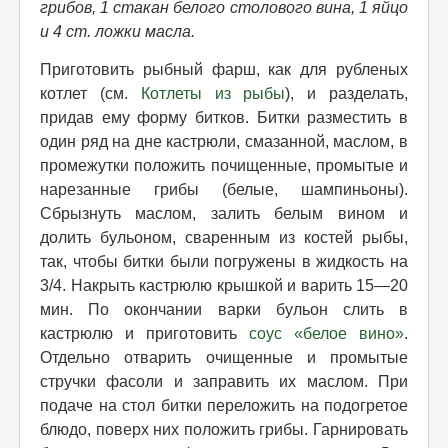
грибов, 1 стакан белого столового вина, 1 яйцо
и 4 ст. ложки масла.
Приготовить рыбный фарш, как для рубленых
котлет (см.
Котлеты из рыбы
), и разделать,
придав ему форму битков. Битки разместить в
один ряд на дне кастрюли, смазанной, маслом, в
промежутки положить почищенные, промытые и
нарезанные грибы (белые, шампиньоны).
Сбрызнуть маслом, залить белым вином и
долить бульоном, сваренным из костей рыбы,
так, чтобы битки были погружены в жидкость на
3/4. Накрыть кaстрюлю крышкой и варить 15—20
мин. По окончании варки бульон слить в
кастрюлю и приготовить
соус «белое вино»
.
Отдельно отварить очищенные и промытые
стручки фасоли и заправить их маслом. При
подаче на стол битки переложить на подогретое
блюдо, поверх них положить грибы. Гарнировать