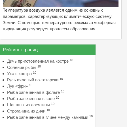
Температура воздуха является одним из основных
параметров, характеризующих климатическую систему
Земли. С помощью температурного режима атмосферная
циркуляция регулирует процессы образования ...
Рейтинг страниц
10
Дичь приготовленная на костре
10
Соление рыбы
10
Уха с костра
10
Гусь вяленый по-татарски
10
Лук «фри»
10
Рыба запеченная в фольге
10
Рыба запеченная в золе
10
Шашлык из лосятины
10
Строганина из дичи
10
Рыба запеченная в глине между камнями