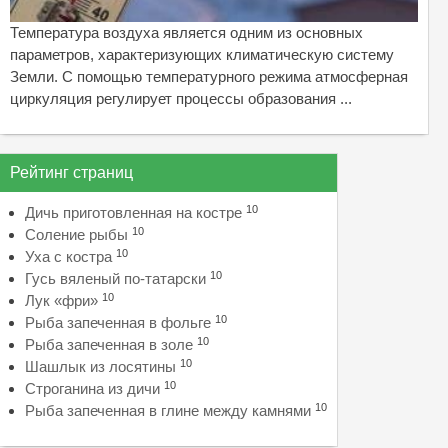
Температура воздуха является одним из основных
параметров, характеризующих климатическую систему
Земли. С помощью температурного режима атмосферная
циркуляция регулирует процессы образования ...
Рейтинг страниц
10
Дичь приготовленная на костре
10
Соление рыбы
10
Уха с костра
10
Гусь вяленый по-татарски
10
Лук «фри»
10
Рыба запеченная в фольге
10
Рыба запеченная в золе
10
Шашлык из лосятины
10
Строганина из дичи
10
Рыба запеченная в глине между камнями