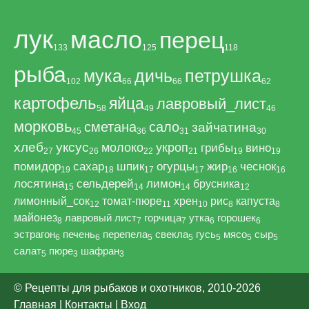
лук
масло
перец
133
125
118
рыба
мука
дичь
петрушка
102
66
66
62
картофель
яйца
лавровый_лист
58
49
46
морковь
сметана
сало
зайчатина
45
36
31
30
хлеб
уксус
молоко
укроп
грибы
вино
27
26
22
21
19
19
помидор
сахар
шпик
огурцы
жир
чеснок
19
18
17
17
16
16
лосятина
сельдерей
лимон
брусника
15
14
14
12
лимонный_сок
томат-пюре
хрен
рис
капуста
12
11
10
8
8
майонез
лавровый лист
горчица
утка
горошек
8
7
7
6
6
эстрагон
печень
перепела
свекла
гусь
мясо
сыр
6
6
5
5
5
5
5
салат
пюре
шафран
5
3
3
© Рецепты для рыбаков и охотников, 2010-2026
Главная
|
Контакты
|
Вход