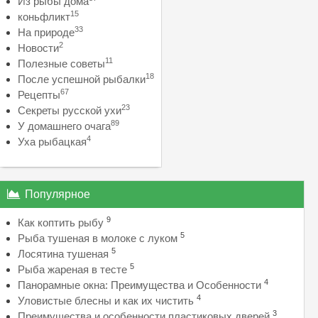
Из рыбы дома
15
коньфликт
33
На природе
2
Новости
11
Полезные советы
18
После успешной рыбалки
67
Рецепты
23
Секреты русской ухи
89
У домашнего очага
4
Уха рыбацкая
Популярное
9
Как коптить рыбу
5
Рыба тушеная в молоке с луком
5
Лосятина тушеная
5
Рыба жареная в тесте
4
Панорамные окна: Преимущества и Особенности
4
Уловистые блесны и как их чистить
3
Преимущества и особенности пластиковых дверей