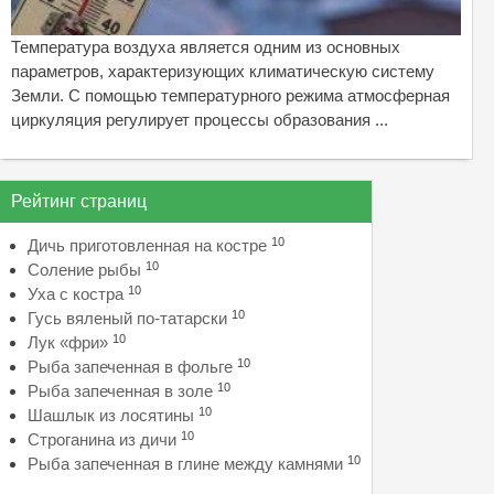
Температура воздуха является одним из основных
параметров, характеризующих климатическую систему
Земли. С помощью температурного режима атмосферная
циркуляция регулирует процессы образования ...
Рейтинг страниц
10
Дичь приготовленная на костре
10
Соление рыбы
10
Уха с костра
10
Гусь вяленый по-татарски
10
Лук «фри»
10
Рыба запеченная в фольге
10
Рыба запеченная в золе
10
Шашлык из лосятины
10
Строганина из дичи
10
Рыба запеченная в глине между камнями