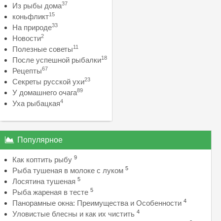
37
Из рыбы дома
15
коньфликт
33
На природе
2
Новости
11
Полезные советы
18
После успешной рыбалки
67
Рецепты
23
Секреты русской ухи
89
У домашнего очага
4
Уха рыбацкая
Популярное
9
Как коптить рыбу
5
Рыба тушеная в молоке с луком
5
Лосятина тушеная
5
Рыба жареная в тесте
4
Панорамные окна: Преимущества и Особенности
4
Уловистые блесны и как их чистить