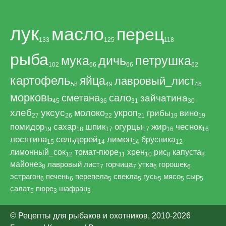
лук
масло
перец
133
125
118
рыба
мука
дичь
петрушка
102
66
66
62
картофель
яйца
лавровый_лист
58
49
46
морковь
сметана
сало
зайчатина
45
36
31
30
хлеб
уксус
молоко
укроп
грибы
вино
27
26
22
21
19
19
помидор
сахар
шпик
огурцы
жир
чеснок
19
18
17
17
16
16
лосятина
сельдерей
лимон
брусника
15
14
14
12
лимонный_сок
томат-пюре
хрен
рис
капуста
12
11
10
8
8
майонез
лавровый лист
горчица
утка
горошек
8
7
7
6
6
эстрагон
печень
перепела
свекла
гусь
мясо
сыр
6
6
5
5
5
5
5
салат
пюре
шафран
5
3
3
© Рецепты для рыбаков и охотников, 2010-2026