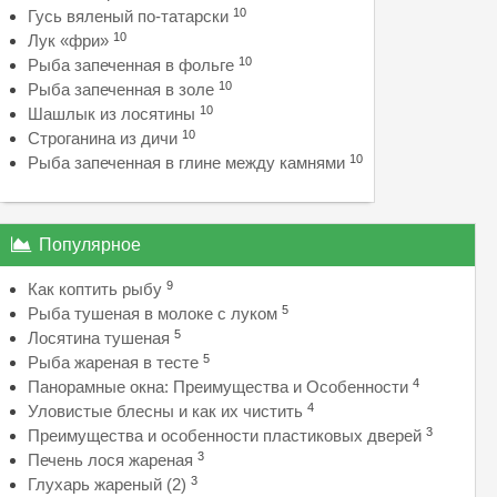
10
Гусь вяленый по-татарски
10
Лук «фри»
10
Рыба запеченная в фольге
10
Рыба запеченная в золе
10
Шашлык из лосятины
10
Строганина из дичи
10
Рыба запеченная в глине между камнями
Популярное
9
Как коптить рыбу
5
Рыба тушеная в молоке с луком
5
Лосятина тушеная
5
Рыба жареная в тесте
4
Панорамные окна: Преимущества и Особенности
4
Уловистые блесны и как их чистить
3
Преимущества и особенности пластиковых дверей
3
Печень лося жареная
3
Глухарь жареный (2)