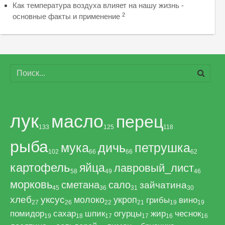
Как температура воздуха влияет на нашу жизнь -
2
основные факты и применение
лук
масло
перец
133
125
118
рыба
мука
дичь
петрушка
102
66
66
62
картофель
яйца
лавровый_лист
58
49
46
морковь
сметана
сало
зайчатина
45
36
31
30
хлеб
уксус
молоко
укроп
грибы
вино
27
26
22
21
19
19
помидор
сахар
шпик
огурцы
жир
чеснок
19
18
17
17
16
16