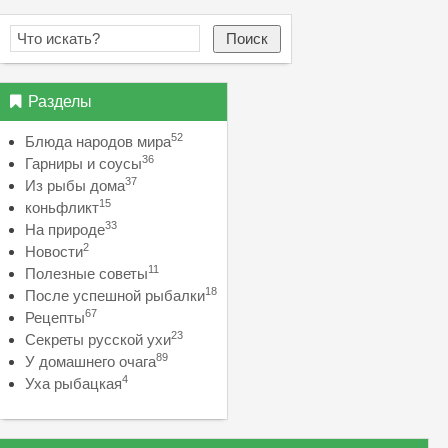
Поиск
Разделы
52
Блюда народов мира
36
Гарниры и соусы
37
Из рыбы дома
15
коньфликт
33
На природе
2
Новости
11
Полезные советы
18
После успешной рыбалки
67
Рецепты
23
Секреты русской ухи
89
У домашнего очага
4
Уха рыбацкая