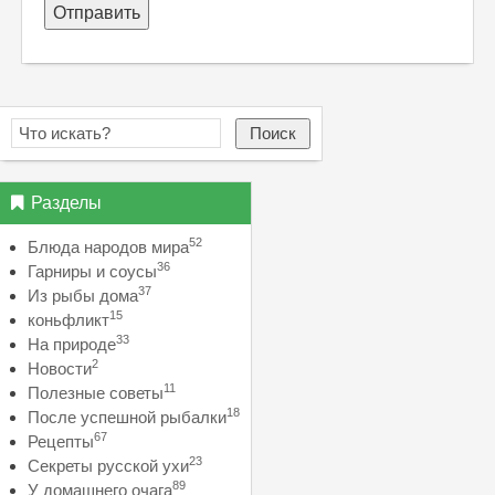
Отправить
Поиск
Разделы
52
Блюда народов мира
36
Гарниры и соусы
37
Из рыбы дома
15
коньфликт
33
На природе
2
Новости
11
Полезные советы
18
После успешной рыбалки
67
Рецепты
23
Секреты русской ухи
89
У домашнего очага