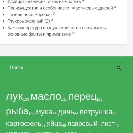
4
Уловистые блесны и как их чистить
3
Преимущества и особенности пластиковых дверей
3
Печень лося жареная
3
Глухарь жареный (2)
Как температура воздуха влияет на нашу жизнь -
2
основные факты и применение
лук
масло
перец
133
125
118
рыба
мука
дичь
петрушка
102
66
66
62
картофель
яйца
лавровый_лист
58
49
46