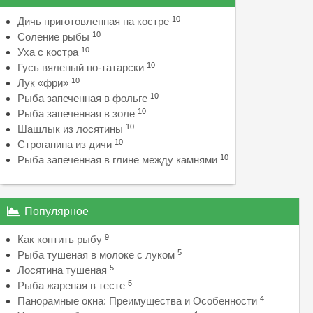
10
Дичь приготовленная на костре
10
Соление рыбы
10
Уха с костра
10
Гусь вяленый по-татарски
10
Лук «фри»
10
Рыба запеченная в фольге
10
Рыба запеченная в золе
10
Шашлык из лосятины
10
Строганина из дичи
10
Рыба запеченная в глине между камнями
Популярное
9
Как коптить рыбу
5
Рыба тушеная в молоке с луком
5
Лосятина тушеная
5
Рыба жареная в тесте
4
Панорамные окна: Преимущества и Особенности