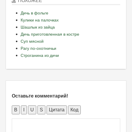
ПОХОЖЕЕ
Дичь в фольге
Кулики на палочках
Шашлык из зайца
Дичь приготовленная в костре
Суп мясной
Рагу по-охотничьи
Строганина из дичи
Оставьте комментарий!
B
I
U
S
Цитата
Код