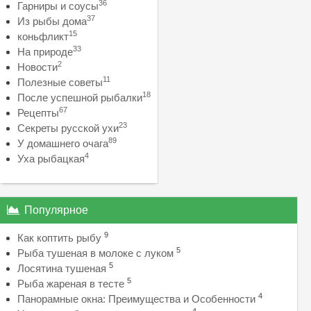
36
Гарниры и соусы
37
Из рыбы дома
15
коньфликт
33
На природе
2
Новости
11
Полезные советы
18
После успешной рыбалки
67
Рецепты
23
Секреты русской ухи
89
У домашнего очага
4
Уха рыбацкая
Популярное
9
Как коптить рыбу
5
Рыба тушеная в молоке с луком
5
Лосятина тушеная
5
Рыба жареная в тесте
4
Панорамные окна: Преимущества и Особенности