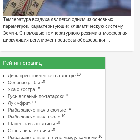
Температура воздуха является одним из основных
параметров, характеризующих климатическую систему
Земли. С помощью температурного режима атмосферная
циркуляция регулирует процессы образования ...
Рейтинг страниц
10
Дичь приготовленная на костре
10
Соление рыбы
10
Уха с костра
10
Гусь вяленый по-татарски
10
Лук «фри»
10
Рыба запеченная в фольге
10
Рыба запеченная в золе
10
Шашлык из лосятины
10
Строганина из дичи
10
Рыба запеченная в глине между камнями