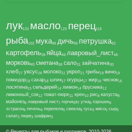
лук
масло
перец
133
125
118
рыба
мука
дичь
петрушка
102
66
66
62
картофель
яйца
лавровый_лист
58
49
46
морковь
сметана
сало
зайчатина
45
36
31
30
хлеб
уксус
молоко
укроп
грибы
вино
27
26
22
21
19
19
помидор
сахар
шпик
огурцы
жир
чеснок
19
18
17
17
16
16
лосятина
сельдерей
лимон
брусника
15
14
14
12
лимонный_сок
томат-пюре
хрен
рис
капуста
12
11
10
8
8
майонез
лавровый лист
горчица
утка
горошек
8
7
7
6
6
эстрагон
печень
перепела
свекла
гусь
мясо
сыр
6
6
5
5
5
5
5
салат
пюре
шафран
5
3
3
© Рецепты для рыбаков и охотников, 2010-2026