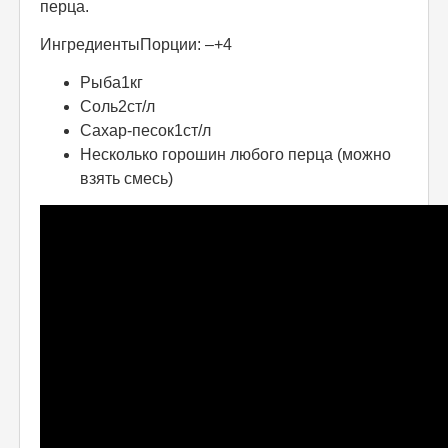
перца.
ИнгредиентыПорции: –+4
Рыба1кг
Соль2ст/л
Сахар-песок1ст/л
Несколько горошин любого перца (можно
взять смесь)