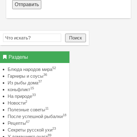
Отправить
Поиск
Разделы
52
Блюда народов мира
36
Гарниры и соусы
37
Из рыбы дома
15
коньфликт
33
На природе
2
Новости
11
Полезные советы
18
После успешной рыбалки
67
Рецепты
23
Секреты русской ухи
89
У домашнего очага