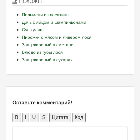
ПОХОЖЕЕ
Пельмени из лосятины
Дичь с яйцом и шампиньонами
Суп-гуляш
Пирожки с мясом и ливером лося
Заяц жареный в сметане
Блюдо из губы лося
Заяц жареный в сухарях
Оставьте комментарий!
B
I
U
S
Цитата
Код