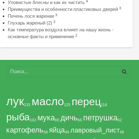
4
Уловистые блесны и как их чистить
3
Преимущества и особенности пластиковых дверей
3
Печень лося жареная
3
Глухарь жареный (2)
Как температура воздуха влияет на нашу жизнь -
2
основные факты и применение
лук
масло
перец
133
125
118
рыба
мука
дичь
петрушка
102
66
66
62
картофель
яйца
лавровый_лист
58
49
46