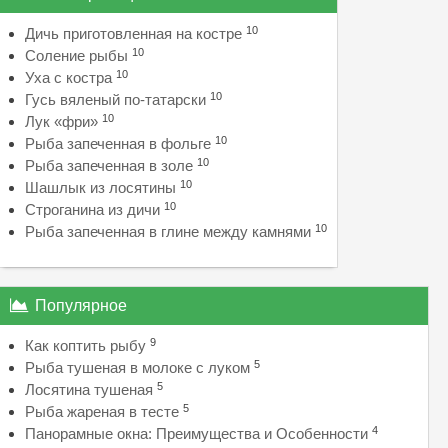
10
Дичь приготовленная на костре
10
Соление рыбы
10
Уха с костра
10
Гусь вяленый по-татарски
10
Лук «фри»
10
Рыба запеченная в фольге
10
Рыба запеченная в золе
10
Шашлык из лосятины
10
Строганина из дичи
10
Рыба запеченная в глине между камнями
Популярное
9
Как коптить рыбу
5
Рыба тушеная в молоке с луком
5
Лосятина тушеная
5
Рыба жареная в тесте
4
Панорамные окна: Преимущества и Особенности