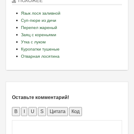
ПОХОЖЕЕ
Язык лося заливной
Суп-пюре из дичи
Перепел жареный
Заяц с кореньями
Утка с луком
Куропатки тушеные
Отварная лосятина
Оставьте комментарий!
B
I
U
S
Цитата
Код