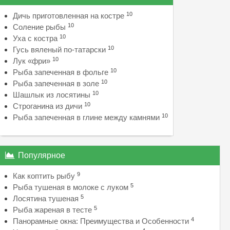
10
Дичь приготовленная на костре
10
Соление рыбы
10
Уха с костра
10
Гусь вяленый по-татарски
10
Лук «фри»
10
Рыба запеченная в фольге
10
Рыба запеченная в золе
10
Шашлык из лосятины
10
Строганина из дичи
10
Рыба запеченная в глине между камнями
Популярное
9
Как коптить рыбу
5
Рыба тушеная в молоке с луком
5
Лосятина тушеная
5
Рыба жареная в тесте
4
Панорамные окна: Преимущества и Особенности