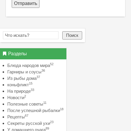
Отправить
Поиск
Разделы
52
Блюда народов мира
36
Гарниры и соусы
37
Из рыбы дома
15
коньфликт
33
На природе
2
Новости
11
Полезные советы
18
После успешной рыбалки
67
Рецепты
23
Секреты русской ухи
89
У домашнего очага