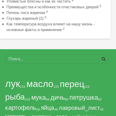
4
Уловистые блесны и как их чистить
3
Преимущества и особенности пластиковых дверей
3
Печень лося жареная
3
Глухарь жареный (2)
Как температура воздуха влияет на нашу жизнь -
2
основные факты и применение
лук
масло
перец
133
125
118
рыба
мука
дичь
петрушка
102
66
66
62
картофель
яйца
лавровый_лист
58
49
46