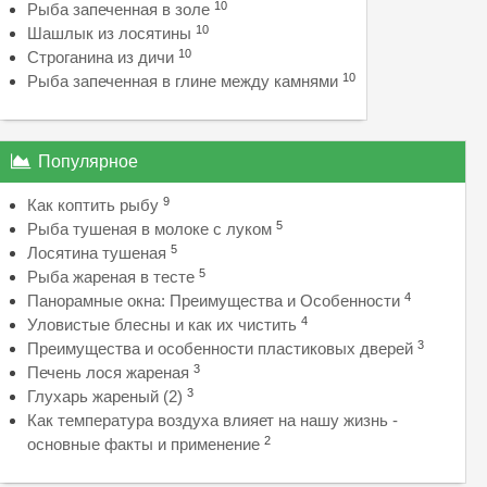
10
Рыба запеченная в золе
10
Шашлык из лосятины
10
Строганина из дичи
10
Рыба запеченная в глине между камнями
Популярное
9
Как коптить рыбу
5
Рыба тушеная в молоке с луком
5
Лосятина тушеная
5
Рыба жареная в тесте
4
Панорамные окна: Преимущества и Особенности
4
Уловистые блесны и как их чистить
3
Преимущества и особенности пластиковых дверей
3
Печень лося жареная
3
Глухарь жареный (2)
Как температура воздуха влияет на нашу жизнь -
2
основные факты и применение