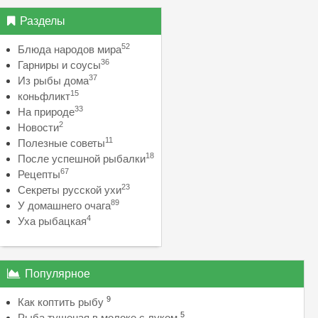
Разделы
52
Блюда народов мира
36
Гарниры и соусы
37
Из рыбы дома
15
коньфликт
33
На природе
2
Новости
11
Полезные советы
18
После успешной рыбалки
67
Рецепты
23
Секреты русской ухи
89
У домашнего очага
4
Уха рыбацкая
Популярное
9
Как коптить рыбу
5
Рыба тушеная в молоке с луком