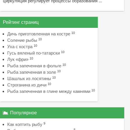
циркуляция регулирует процессы образования ...
Рейтинг страниц
10
Дичь приготовленная на костре
10
Соление рыбы
10
Уха с костра
10
Гусь вяленый по-татарски
10
Лук «фри»
10
Рыба запеченная в фольге
10
Рыба запеченная в золе
10
Шашлык из лосятины
10
Строганина из дичи
10
Рыба запеченная в глине между камнями
Популярное
9
Как коптить рыбу
5