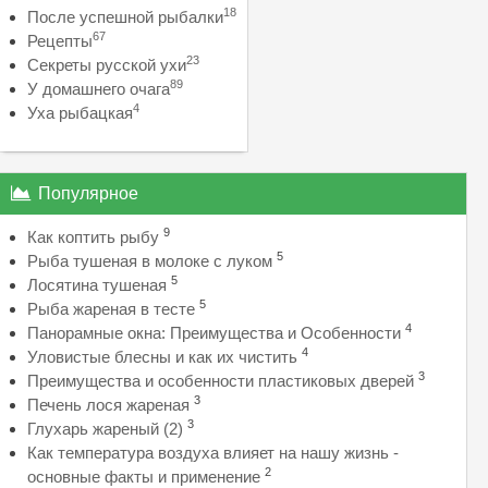
18
После успешной рыбалки
67
Рецепты
23
Секреты русской ухи
89
У домашнего очага
4
Уха рыбацкая
Популярное
9
Как коптить рыбу
5
Рыба тушеная в молоке с луком
5
Лосятина тушеная
5
Рыба жареная в тесте
4
Панорамные окна: Преимущества и Особенности
4
Уловистые блесны и как их чистить
3
Преимущества и особенности пластиковых дверей
3
Печень лося жареная
3
Глухарь жареный (2)
Как температура воздуха влияет на нашу жизнь -
2
основные факты и применение