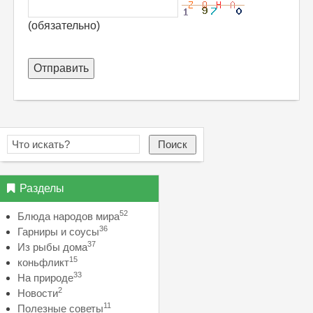
(обязательно)
Отправить
Поиск
Разделы
52
Блюда народов мира
36
Гарниры и соусы
37
Из рыбы дома
15
коньфликт
33
На природе
2
Новости
11
Полезные советы