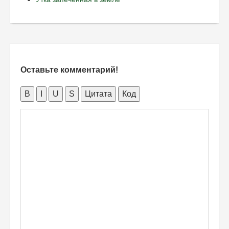
Оставьте комментарий!
B
I
U
S
Цитата
Код