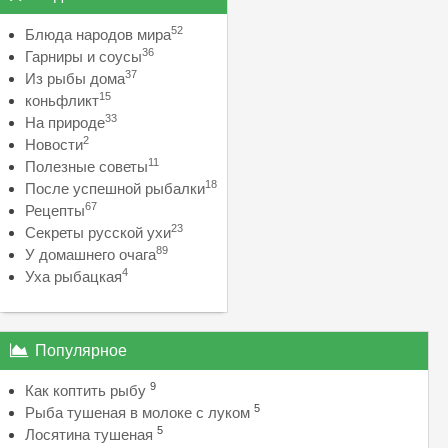
52
Блюда народов мира
36
Гарниры и соусы
37
Из рыбы дома
15
коньфликт
33
На природе
2
Новости
11
Полезные советы
18
После успешной рыбалки
67
Рецепты
23
Секреты русской ухи
89
У домашнего очага
4
Уха рыбацкая
Популярное
9
Как коптить рыбу
5
Рыба тушеная в молоке с луком
5
Лосятина тушеная