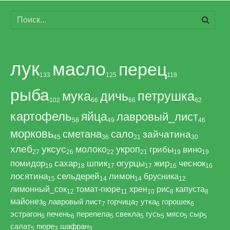
лук
масло
перец
133
125
118
рыба
мука
дичь
петрушка
102
66
66
62
картофель
яйца
лавровый_лист
58
49
46
морковь
сметана
сало
зайчатина
45
36
31
30
хлеб
уксус
молоко
укроп
грибы
вино
27
26
22
21
19
19
помидор
сахар
шпик
огурцы
жир
чеснок
19
18
17
17
16
16
лосятина
сельдерей
лимон
брусника
15
14
14
12
лимонный_сок
томат-пюре
хрен
рис
капуста
12
11
10
8
8
майонез
лавровый лист
горчица
утка
горошек
8
7
7
6
6
эстрагон
печень
перепела
свекла
гусь
мясо
сыр
6
6
5
5
5
5
5
салат
пюре
шафран
5
3
3