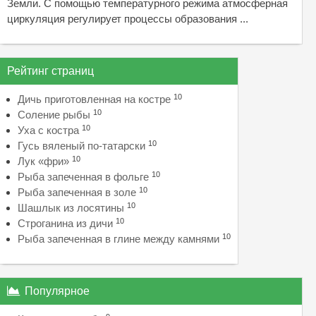
Земли. С помощью температурного режима атмосферная
циркуляция регулирует процессы образования ...
Рейтинг страниц
10
Дичь приготовленная на костре
10
Соление рыбы
10
Уха с костра
10
Гусь вяленый по-татарски
10
Лук «фри»
10
Рыба запеченная в фольге
10
Рыба запеченная в золе
10
Шашлык из лосятины
10
Строганина из дичи
10
Рыба запеченная в глине между камнями
Популярное