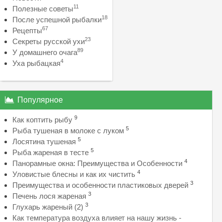
11
Полезные советы
18
После успешной рыбалки
67
Рецепты
23
Секреты русской ухи
89
У домашнего очага
4
Уха рыбацкая
Популярное
9
Как коптить рыбу
5
Рыба тушеная в молоке с луком
5
Лосятина тушеная
5
Рыба жареная в тесте
4
Панорамные окна: Преимущества и Особенности
4
Уловистые блесны и как их чистить
3
Преимущества и особенности пластиковых дверей
3
Печень лося жареная
3
Глухарь жареный (2)
Как температура воздуха влияет на нашу жизнь -