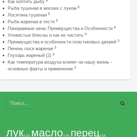
9
Как коптить рыбу
5
Рыба тушеная в молоке с луком
5
Лосятина тушеная
5
Рыба жареная в тесте
4
Панорамные окна: Преимущества и Особенности
4
Уловистые блесны и как их чистить
3
Преимущества и особенности пластиковых дверей
3
Печень лося жареная
3
Глухарь жареный (2)
Как температура воздуха влияет на нашу жизнь -
2
основные факты и применение
лук
масло
перец
133
125
118