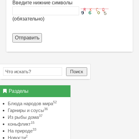
Введите нижние символы
(обязательно)
Отправить
Поиск
Разделы
52
Блюда народов мира
36
Гарниры и соусы
37
Из рыбы дома
15
коньфликт
33
На природе
2
Новости